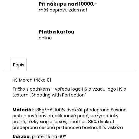
Při nákupu nad 10000,-
máš dopravu zdarma!
Platba kartou
online
Popis
HS Merch tričko 01
Tričko s potiskem - vpředu logo HS a vzadu logo HS s
textem „Shooting with Perfection“
Materiál:
185g/m², 100% dvakrát předepraná česaná
prstencová bavlna, silikonové praní, enzymaticky
prané, těžký single jersey, heather: 85% dvakrát
předepraná česaná prstencová bavlna, 15% viskóza
Údržba:
pratelné na 60°