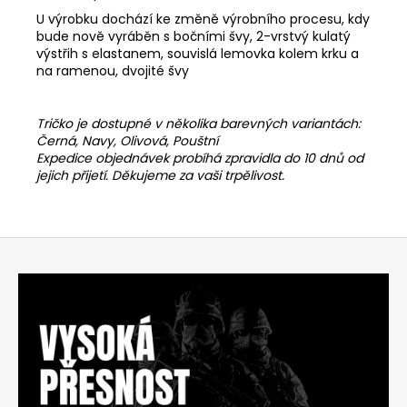
U výrobku dochází ke změně výrobního procesu, kdy
bude nově vyráběn s bočními švy, 2-vrstvý kulatý
výstřih s elastanem, souvislá lemovka kolem krku a
na ramenou, dvojité švy
Tričko je dostupné v několika barevných variantách:
Černá, Navy, Olivová, Pouštní
Expedice objednávek probíhá zpravidla do 10 dnů od
jejich přijetí. Děkujeme za vaši trpělivost.
Z
á
p
a
t
í