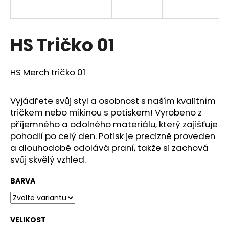
a
j
í
HS Tričko 01
t
?
HS Merch tričko 01
Vyjádřete svůj styl a osobnost s naším kvalitním
tričkem nebo mikinou s potiskem! Vyrobeno z
HLEDAT
příjemného a odolného materiálu, který zajišťuje
pohodlí po celý den. Potisk je precizně proveden
a dlouhodobě odolává praní, takže si zachová
svůj skvělý vzhled.
D
o
BARVA
p
o
r
u
VELIKOST