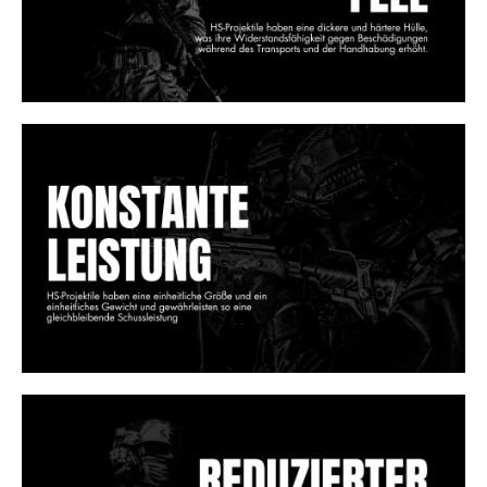
e
s
SUCHEN
W
i
r
e
m
p
f
e
h
l
e
n