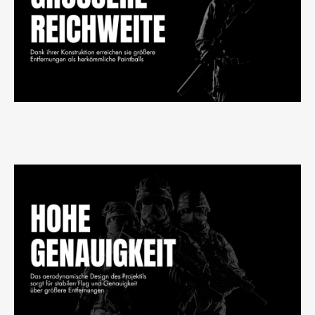
i
l
e