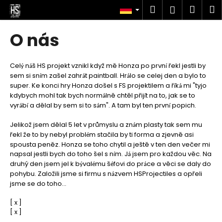
W
Zum
Suchen
Ware
M
Login
Inhalt
a
springen
Zurück
Zurück
r
O nás
zum
zum
e
W
n
a
Cel
n
š HS projekt vznikl když mě Honza po prvn
řekl jestli by
k
ý
á
í
sem si sn
m zašel zahr
t paintball. Hr
lo se celej den a bylo to
s
í
á
á
o
super. Ke konci hry Honza došel s FS projektilem a ř
k
mi "tyjo
í
á
s
r
kdybych mohl tak bych norm
lně chtěl přij
t na to, jak se to
á
í
u
vyr
b
a dělal by sem si to s
m". A tam byl ten prvn
popich.
b
á
í
á
í
c
Jelikož jsem dělal 5 let v průmyslu a zn
m plasty tak sem mu
á
h
řekl že to by nebyl probl
m stačila by ti forma a zjevně asi
é
e
spousta peněz. Honza se toho chytil a ještě v ten den večer mi
napsal jestli bych do toho šel s n
m. J
jsem pro každou věc. Na
n
í
á
druhý den jsem jel k b
val
mu š
fovi do pr
ce a věci se daly do
ý
é
é
á
S
pohybu. Založili jsme si firmu s n
zvem HSProjectiles a opřeli
á
i
jsme se do toho...
e
[ x ]
?
[ x ]