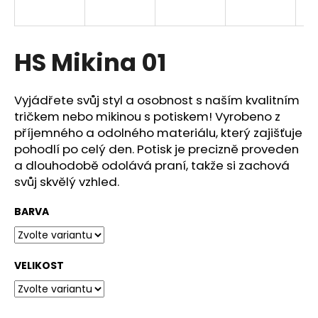
a
j
í
HS Mikina 01
t
?
Vyjádřete svůj styl a osobnost s naším kvalitním
tričkem nebo mikinou s potiskem! Vyrobeno z
příjemného a odolného materiálu, který zajišťuje
pohodlí po celý den. Potisk je precizně proveden
a dlouhodobě odolává praní, takže si zachová
HLEDAT
svůj skvělý vzhled.
BARVA
D
o
p
VELIKOST
o
r
u