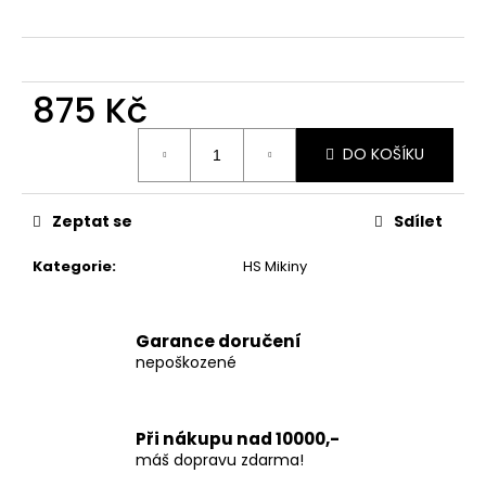
č
u
j
e
m
875 Kč
e
Měrná
DO KOŠÍKU
cena:
Zeptat se
Sdílet
Kategorie
:
HS Mikiny
Garance doručení
nepoškozené
Při nákupu nad 10000,-
máš dopravu zdarma!