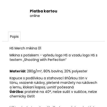
Platba kartou
online
Popis
HS Merch mikina 01
Mikina s potiskem - vpředu logo HS a vzadu logo HS s
textem „Shooting with Perfection“
Materiál:
280g/m², 80% bavlna, 20%
polyester
Kapuce s podšívkou a stahovací šňůrkou tón v
tónu,
vsazené rukávy
, pletené manžety na rukávech
a lemu,
klokaní kapsa
, uvnitř počesaná
Údržba:
pratelné na 40°, nelze sušit v sušičce, nelze
chemicky čistit