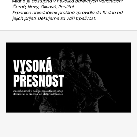
Mikina
je dostupná v několika barevných variantách:
Černá, Navy, Olivová, Pouštní
Expedice objednávek probíhá zpravidla do 10 dnů od
jejich přijetí. Děkujeme za vaši trpělivost.
Z
á
p
a
t
í