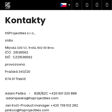
K
Přejít
Hledat
Náku
M
Přihlášen
na
o
obsah
Zpět
Zpět
košík
š
Kontakty
í
C
k
o
HSProjectiles s.r.o.,
p
sídlo:
o
Ml
ýnská 326/13, Trnitá, 602 00 Brno
t
IČO : 21536562
DIČ : CZ21536562
ř
provozovna:
e
b
Pražská 343/20
u
674 01 Třebíč
j
e
Adam Peška - B2B/B2C +420 601 320 888
t
adampeska@hsprojectiles.com
e
Jan Kočí-Product manager +420 739 512 282
jankoci@hsprojectiles.com
n