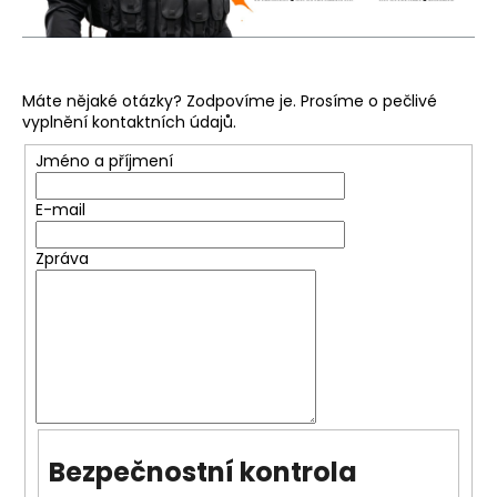
č
u
j
e
m
Máte nějaké otázky? Zodpovíme je. Prosíme o pečlivé
e
vyplnění kontaktních údajů.
Jméno a příjmení
E-mail
Zpráva
Bezpečnostní kontrola