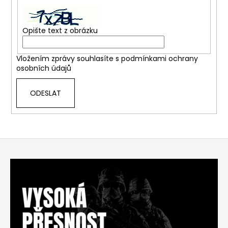
Opište text z obrázku
Vložením zprávy souhlasíte s
podmínkami ochrany
osobních údajů
ODESLAT
Z
á
p
a
t
í