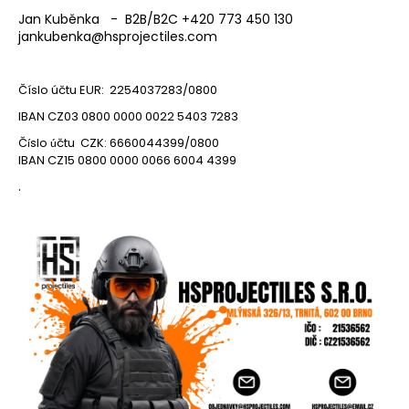
a
Jan Kuběnka - B2B/B2C +420 773 450 130
jankubenka@hsprojectiles.com
j
í
t
Číslo účtu EUR: 2254037283/0800
?
IBAN CZ03 0800 0000 0022 5403 7283
Č
slo
čtu CZK: 6660044399/0800
í
ú
IBAN CZ15 0800 0000 0066 6004 4399
.
HLEDAT
D
o
p
o
r
u