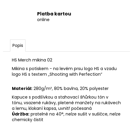
Platba kartou
online
Popis
HS Merch mikina 02
Mikina s potiskem - na levém prsu logo HS a vzadu
logo HS s textem „Shooting with Perfection“
Materiál:
280g/m², 80% bavlna, 20%
polyester
Kapuce s podšívkou a stahovací šňůrkou tón v
tónu,
vsazené rukávy
, pletené manžety na rukávech
a lemu,
klokaní kapsa
, uvnitř počesaná
Údržba:
pratelné na 40°, nelze sušit v sušičce, nelze
chemicky čistit