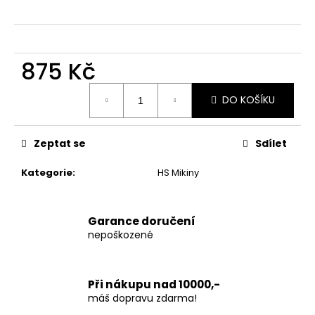
č
u
j
e
m
875 Kč
e
Měrná
DO KOŠÍKU
cena:
Zeptat se
Sdílet
Kategorie
:
HS Mikiny
Garance doručení
nepoškozené
Při nákupu nad 10000,-
máš dopravu zdarma!