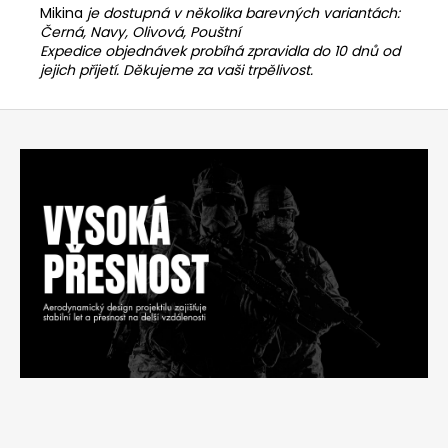
Mikina
je dostupná v několika barevných variantách:
Černá, Navy, Olivová, Pouštní
Expedice objednávek probíhá zpravidla do 10 dnů od
jejich přijetí. Děkujeme za vaši trpělivost.
Z
á
p
a
t
í