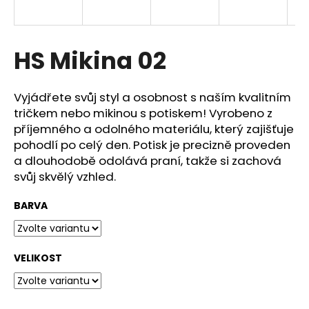
a
j
í
HS Mikina 02
t
?
Vyjádřete svůj styl a osobnost s naším kvalitním
tričkem nebo mikinou s potiskem! Vyrobeno z
příjemného a odolného materiálu, který zajišťuje
pohodlí po celý den. Potisk je precizně proveden
a dlouhodobě odolává praní, takže si zachová
HLEDAT
svůj skvělý vzhled.
BARVA
D
o
p
VELIKOST
o
r
u