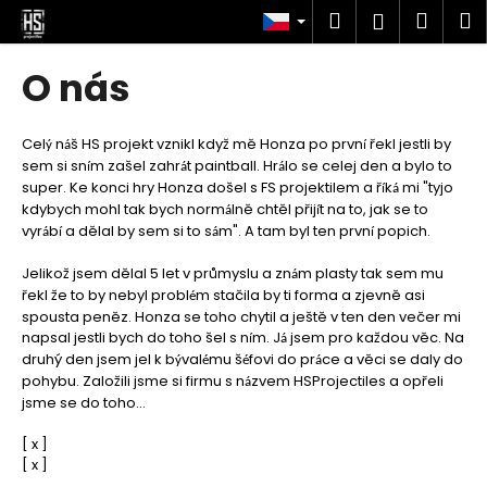
K
Přejít
Hledat
Náku
M
Přihlášen
na
o
obsah
Zpět
Zpět
košík
š
O nás
í
C
k
o
Cel
n
š HS projekt vznikl když mě Honza po prvn
řekl jestli by
ý
á
í
sem si sn
m zašel zahr
t paintball. Hr
lo se celej den a bylo to
p
í
á
á
super. Ke konci hry Honza došel s FS projektilem a ř
k
mi "tyjo
í
á
o
kdybych mohl tak bych norm
lně chtěl přij
t na to, jak se to
á
í
t
vyr
b
a dělal by sem si to s
m". A tam byl ten prvn
popich.
á
í
á
í
ř
Jelikož jsem dělal 5 let v průmyslu a zn
m plasty tak sem mu
á
e
řekl že to by nebyl probl
m stačila by ti forma a zjevně asi
é
b
spousta peněz. Honza se toho chytil a ještě v ten den večer mi
napsal jestli bych do toho šel s n
m. J
jsem pro každou věc. Na
u
í
á
druhý den jsem jel k b
val
mu š
fovi do pr
ce a věci se daly do
ý
é
é
á
j
pohybu. Založili jsme si firmu s n
zvem HSProjectiles a opřeli
á
e
jsme se do toho...
t
[ x ]
e
[ x ]
n