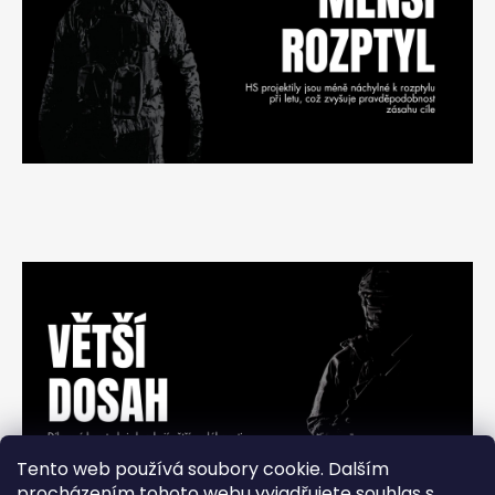
č
u
j
e
m
e
Tento web používá soubory cookie. Dalším
procházením tohoto webu vyjadřujete souhlas s