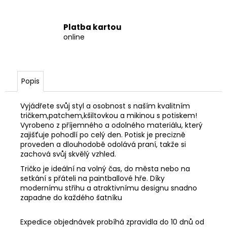
č
u
j
Platba kartou
e
online
m
e
Popis
Vyjádřete svůj styl a osobnost s naším kvalitním
tričkem,patchem,kšiltovkou a mikinou s potiskem!
Vyrobeno z příjemného a odolného materiálu, který
zajišťuje pohodlí po celý den. Potisk je precizně
proveden a dlouhodobě odolává praní, takže si
zachová svůj skvělý vzhled.
Tričko je ideální na volný čas, do města nebo na
setkání s přáteli na paintballové hře. Díky
modernímu střihu a atraktivnímu designu snadno
zapadne do každého šatníku
Expedice objednávek probíhá zpravidla do 10 dnů od