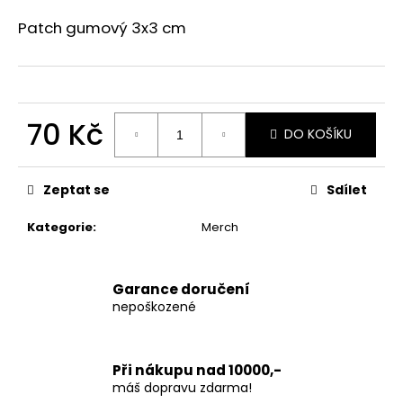
a
Patch gumový 3x3 cm
j
í
t
?
70 Kč
DO KOŠÍKU
Měrná
cena:
Zeptat se
Sdílet
HLEDAT
Kategorie
:
Merch
D
Garance doručení
o
nepoškozené
p
o
r
Při nákupu nad 10000,-
u
máš dopravu zdarma!