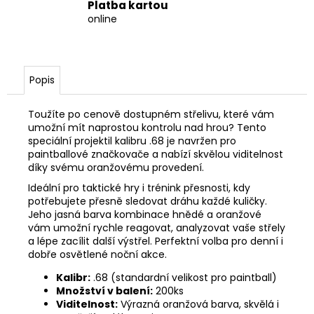
Platba kartou
online
Popis
Toužíte po cenově dostupném střelivu, které vám
umožní mít naprostou kontrolu nad hrou? Tento
speciální projektil kalibru .68 je navržen pro
paintballové značkovače a nabízí skvělou viditelnost
díky svému oranžovému provedení.
Ideální pro taktické hry i trénink přesnosti, kdy
potřebujete přesně sledovat dráhu každé kuličky.
Jeho jasná barva kombinace hnědé a oranžové
vám umožní rychle reagovat, analyzovat vaše střely
a lépe zacílit další výstřel. Perfektní volba pro denní i
dobře osvětlené noční akce.
Kalibr:
.68 (standardní velikost pro paintball)
Množství v balení:
200ks
Viditelnost:
Výrazná oranžová barva, skvělá i