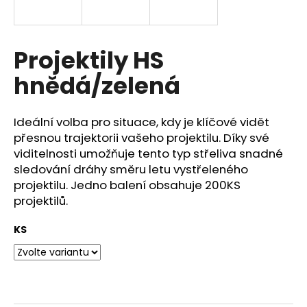
a
j
í
Projektily HS
t
hnědá/zelená
?
Ideální volba pro situace, kdy je klíčové vidět
přesnou trajektorii vašeho projektilu. Díky své
viditelnosti umožňuje tento typ střeliva snadné
HLEDAT
sledování dráhy směru letu vystřeleného
projektilu. Jedno balení obsahuje 200KS
projektilů.
D
KS
o
p
o
r
u