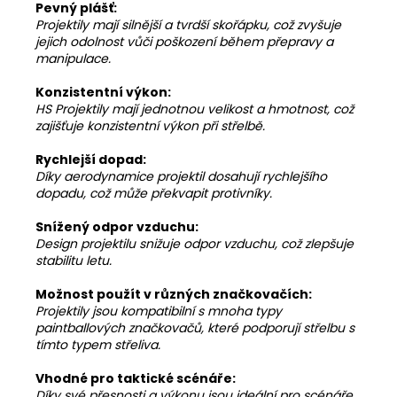
Pevný plášť:
Projektily mají silnější a tvrdší skořápku, což zvyšuje
jejich odolnost vůči poškození během přepravy a
manipulace.
Konzistentní výkon:
HS Projektily mají jednotnou velikost a hmotnost, což
zajišťuje konzistentní výkon při střelbě.
Rychlejší dopad:
Díky aerodynamice projektil dosahují rychlejšího
dopadu, což může překvapit protivníky.
Snížený odpor vzduchu:
Design projektilu snižuje odpor vzduchu, což zlepšuje
stabilitu letu.
Možnost použít v různých značkovačích:
Projektily jsou kompatibilní s mnoha typy
paintballových značkovačů, které podporují střelbu s
tímto typem střeliva.
Vhodné pro taktické scénáře:
Díky své přesnosti a výkonu jsou ideální pro scénáře,