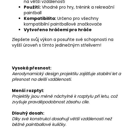
na větší vzdálenosti
Použití:
Vhodné pro hry, trénink a rekreační
paintball
Kompatibilita:
Určeno pro všechny
kompatibilní paintballové značkovače
Vytvořeno hráčemi pro hráče
Zlepšete svůj výkon a posuňte své schopnosti na
vyšší úroveň s tímto jedinečným střelivem!
Vysoká přesnost:
Aerodynamický design projektilu zajišťuje stabilní let a
přesnost na delší vzdálenosti.
Menší rozptyl:
Projektily jsou méně náchylné k rozptylu při letu, což
zvyšuje pravděpodobnost zásahu cíle.
Dlouhý dosah:
Díky své konstrukci dosahují větší vzdálenosti než
běžné paintballové kuličky.