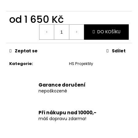
č
u
j
od
1 650 Kč
e
Měrná
m
DO KOŠÍKU
cena:
e
Zeptat se
Sdílet
Kategorie
:
HS Projektily
Garance doručení
nepoškozené
Při nákupu nad 10000,-
máš dopravu zdarma!