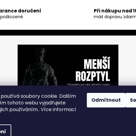
v
l
arance doručení
Při nákupu nad 1
á
poškozené
máš dopravu zdarm
d
a
c
í
p
r
v
k
y
v
ý
p
používá soubory cookie. Dalším
i
Odmítnout
S
m tohoto webu vyjadřujete
s
ejich používáním.. Více informací
u
hrazena.
ní