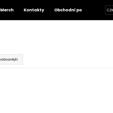
Merch
Kontakty
Obchodní podmínky
CZ
Co potřebujete najít?
HLEDAT
odávanější
Doporučujeme