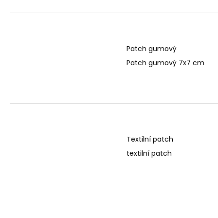
r
u
o
k
d
t
u
ů
Patch gumový
k
Patch gumový 7x7 cm
t
ů
Textilní patch
textilní patch