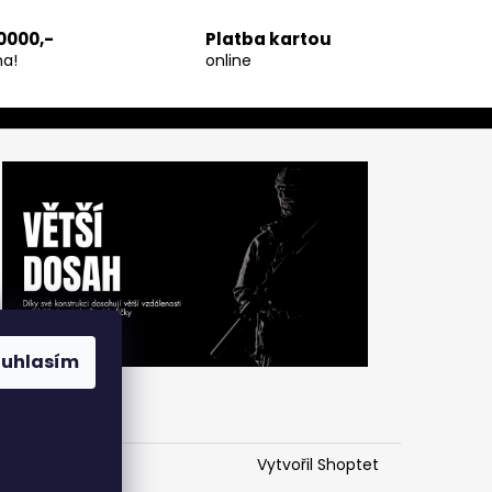
0000,-
Platba kartou
a!
online
ouhlasím
Vytvořil Shoptet