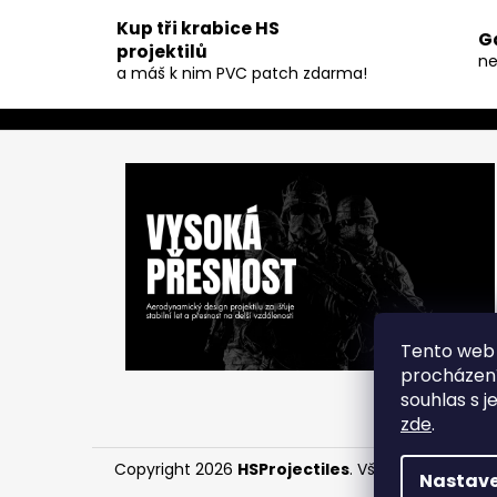
Kup tři krabice HS
G
projektilů
ne
a máš k nim PVC patch zdarma!
Z
á
p
a
t
í
Tento web 
procházení
souhlas s j
zde
.
Copyright 2026
HSProjectiles
. Všechna práva vy
Nastave