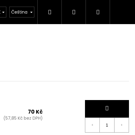
Hledat
Přihlášení
Nákupní
K
Čeština
košík
70 Kč
(57,85 Kč bez DPH)